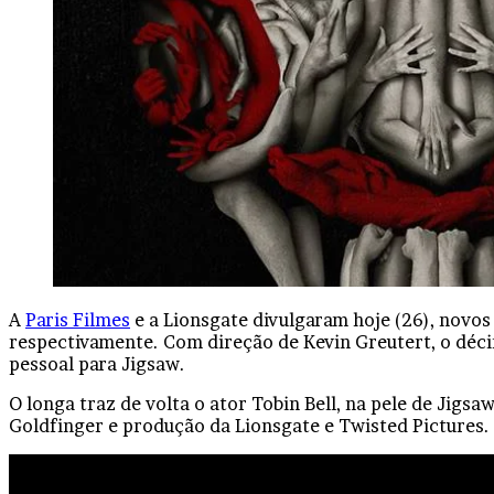
Facebook
X
Linkedin
Tumblr
Pinterest
Reddit
VK
OK
Pocket
A
Paris Filmes
e a Lionsgate divulgaram hoje (26), novo
respectivamente. Com direção de Kevin Greutert, o déci
pessoal para Jigsaw.
O longa traz de volta o ator Tobin Bell, na pele de Jig
Goldfinger e produção da Lionsgate e Twisted Pictures.