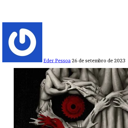
Mande
um
e-
mail
Eder Pessoa
26 de setembro de 2023