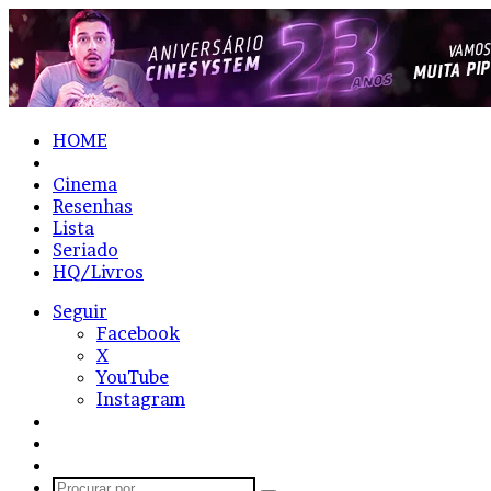
HOME
Notícias
Cinema
Resenhas
Lista
Seriado
HQ/Livros
Seguir
Facebook
X
YouTube
Instagram
Entrar
Artigo
aleatório
Barra
Lateral