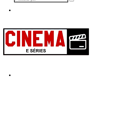
Procurar
por
Menu
Procurar
por