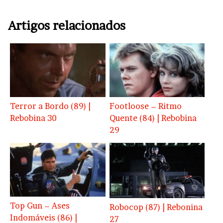
Artigos relacionados
Terror a Bordo (89) |
Footloose – Ritmo
Rebobina 30
Quente (84) | Rebobina
29
Top Gun – Ases
Robocop (87) | Rebonina
Indomáveis (86) |
27