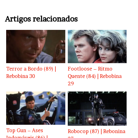
Artigos relacionados
Terror a Bordo (89) |
Footloose – Ritmo
Rebobina 30
Quente (84) | Rebobina
29
Top Gun – Ases
Robocop (87) | Rebonina
Indomáveis (86) |