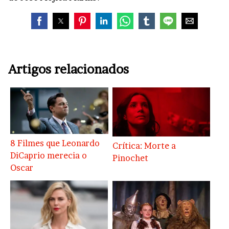
Artigos relacionados
8 Filmes que Leonardo
Crítica: Morte a
DiCaprio merecia o
Pinochet
Oscar