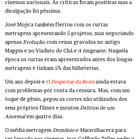
cinemas nacionais. As críticas foram positivas mas a
divulgação foi péssima.
José Mojica também flertou com os curtas
metragens apresentando 5 projetos, mas negociando
apenas
Evolução
, com cenas gravadas no antigo
Mappin e no Viaduto do Chá e
A Imigrante
. Naquela
época os curtas eram apresentados antes dos longas
metragens e tinham 5% das bilheterias.
Um ano depois e
O Despertar da Besta
ainda estava
com problemas por conta da censura. Mas, com um
toque de gênio, pegou os cortes não utilizados dos
seus próprios filmes e montou
Delírios de um
Anormal
em quatro dias.
O média metragem
Demônio e Maravilhas
era para
ser lançado nos cinemas, mas Goffredo Telles pediu a