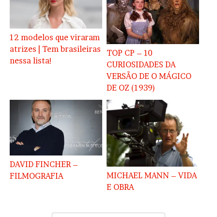
12 modelos que viraram
atrizes | Tem brasileiras
TOP CP – 10
nessa lista!
CURIOSIDADES DA
VERSÃO DE O MÁGICO
DE OZ (1939)
DAVID FINCHER –
MICHAEL MANN – VIDA
FILMOGRAFIA
E OBRA