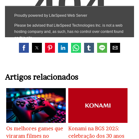
Artigos relacionados
Os melhores games que
Konami na BGS 2025:
viraram filmes no
celebração dos 30 anos