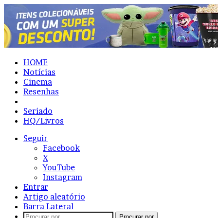
HOME
Notícias
Cinema
Resenhas
Lista
Seriado
HQ/Livros
Seguir
Facebook
X
YouTube
Instagram
Entrar
Artigo aleatório
Barra Lateral
Procurar por