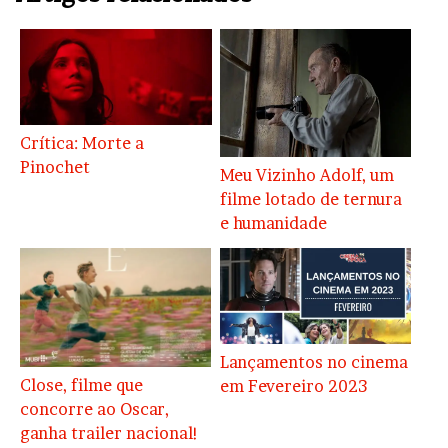
Crítica: Morte a
Pinochet
Meu Vizinho Adolf, um
filme lotado de ternura
e humanidade
Lançamentos no cinema
Close, filme que
em Fevereiro 2023
concorre ao Oscar,
ganha trailer nacional!