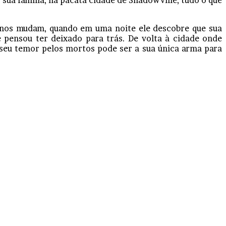
ua família, na pacata cidade de Shadowville, tudo o que
anos mudam, quando em uma noite ele descobre que sua
 pensou ter deixado para trás. De volta à cidade onde
 seu temor pelos mortos pode ser a sua única arma para