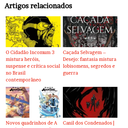
Artigos relacionados
O Cidadão Incomum 3
Caçada Selvagem –
mistura heróis,
Desejo: fantasia mistura
suspense e crítica social
lobisomens, segredos e
no Brasil
guerra
contemporâneo
Novos quadrinhos de A
Canil dos Condenados |