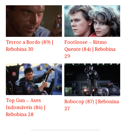
Terror a Bordo (89) |
Footloose – Ritmo
Rebobina 30
Quente (84) | Rebobina
29
Top Gun – Ases
Robocop (87) | Rebonina
Indomáveis (86) |
27
Rebobina 28