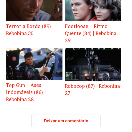
Terror a Bordo (89) |
Footloose – Ritmo
Rebobina 30
Quente (84) | Rebobina
29
Top Gun – Ases
Robocop (87) | Rebonina
Indomáveis (86) |
27
Rebobina 28
Deixar um comentário