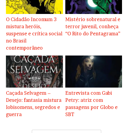
O Cidadão Incomum 3
Mistério sobrenatural e
mistura heróis,
terror juvenil, conheça
suspense e crítica social
“O Rito do Pentagrama”
no Brasil
contemporâneo
Caçada Selvagem –
Entrevista com Gabi
Desejo: fantasia mistura
Petry: atriz com
lobisomens, segredos e
passagens por Globo e
guerra
SBT