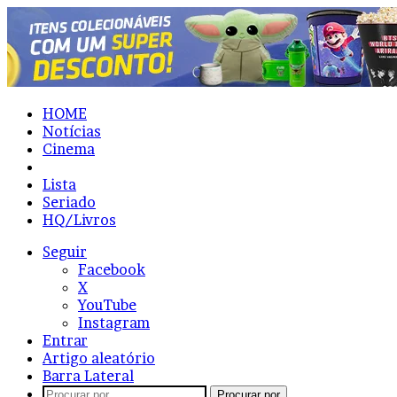
HOME
Notícias
Cinema
Resenhas
Lista
Seriado
HQ/Livros
Seguir
Facebook
X
YouTube
Instagram
Entrar
Artigo aleatório
Barra Lateral
Procurar por