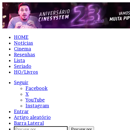
HOME
Notícias
Cinema
Resenhas
Lista
Seriado
HQ/Livros
Seguir
Facebook
X
YouTube
Instagram
Entrar
Artigo aleatório
Barra Lateral
Procurar por