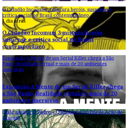
O Cidadão Incomum 3 mistura heróis, suspense e
crítica social no Brasil contemporâneo
1 dia atrás
O Cidadão Incomum 3 mistura heróis,
suspense e crítica social no Brasil
contemporâneo
Exposição A Mente de um Serial Killer chega a São
Paulo: Realidade virtual e mais de 20 ambientes
imersivos
3 dias atrás
Exposição A Mente de um Serial Killer chega
a São Paulo: Realidade virtual e mais de 20
ambientes imersivos
Onde assistir O Padre – O Massacre no Dia de Ação de
Graças?
6 dias atrás