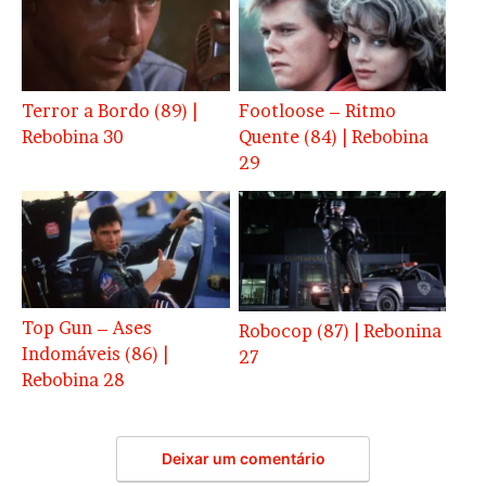
Terror a Bordo (89) |
Footloose – Ritmo
Rebobina 30
Quente (84) | Rebobina
29
Top Gun – Ases
Robocop (87) | Rebonina
Indomáveis (86) |
27
Rebobina 28
Deixar um comentário