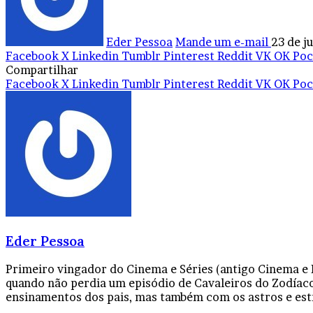
Eder Pessoa
Mande um e-mail
23 de j
Facebook
X
Linkedin
Tumblr
Pinterest
Reddit
VK
OK
Poc
Compartilhar
Facebook
X
Linkedin
Tumblr
Pinterest
Reddit
VK
OK
Poc
Eder Pessoa
Primeiro vingador do Cinema e Séries (antigo Cinema e
quando não perdia um episódio de Cavaleiros do Zodíaco
ensinamentos dos pais, mas também com os astros e est