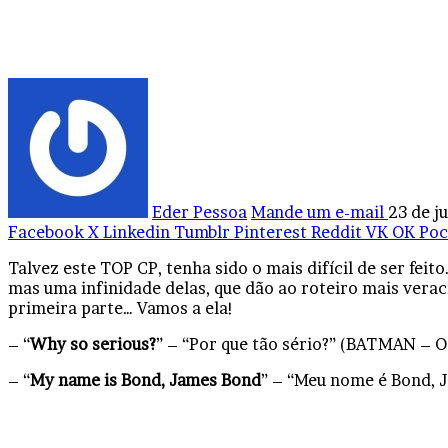
Eder Pessoa
Mande um e-mail
23 de j
Facebook
X
Linkedin
Tumblr
Pinterest
Reddit
VK
OK
Poc
Talvez este TOP CP, tenha sido o mais difícil de ser feit
mas uma infinidade delas, que dão ao roteiro mais verac
primeira parte… Vamos a ela!
– “
Why so serious?
” – “Por que tão sério?” (BATMAN –
– “
My name is Bond, James Bond
” – “Meu nome é Bond, 