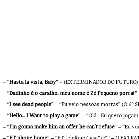
– “
Hasta la vista, Baby
” – (EXTERMINADOR DO FUTURO)
– “
Dadinho é o caralho, meu nome é Zé Pequeno porra!
”
– “
I see dead people
” – “Eu vejo pessoas mortas” (O 6º
– “
Hello… I Want to play a game
” – “Olá… Eu quero jogar
– “
I´m gonna make him an offer he can´t refuse
” – “Eu v
– “
ET phone home
” – “ET telefone Casa” (ET – O EXTR