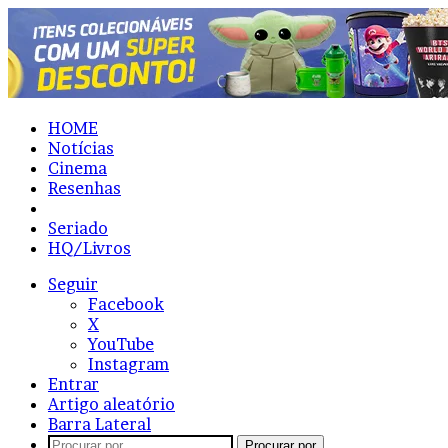
HOME
Notícias
Cinema
Resenhas
Lista
Seriado
HQ/Livros
Seguir
Facebook
X
YouTube
Instagram
Entrar
Artigo aleatório
Barra Lateral
Procurar por