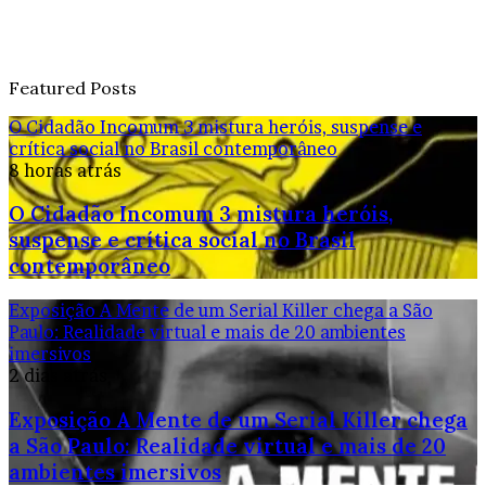
Featured Posts
O Cidadão Incomum 3 mistura heróis, suspense e
crítica social no Brasil contemporâneo
8 horas atrás
O Cidadão Incomum 3 mistura heróis,
suspense e crítica social no Brasil
contemporâneo
Exposição A Mente de um Serial Killer chega a São
Paulo: Realidade virtual e mais de 20 ambientes
imersivos
2 dias atrás
Exposição A Mente de um Serial Killer chega
a São Paulo: Realidade virtual e mais de 20
ambientes imersivos