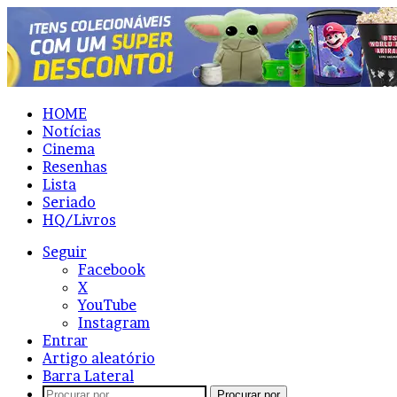
HOME
Notícias
Cinema
Resenhas
Lista
Seriado
HQ/Livros
Seguir
Facebook
X
YouTube
Instagram
Entrar
Artigo aleatório
Barra Lateral
Procurar por