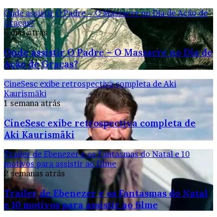
Onde assistir O Padre – O Massacre no Dia de Ação de
Graças?
5 dias atrás
Onde assistir O Padre – O Massacre no Dia de
Ação de Graças?
CineSesc exibe retrospectiva completa de Aki
Kaurismäki
1 semana atrás
CineSesc exibe retrospectiva completa de
Aki Kaurismäki
Trailer de Ebenezer e os Fantasmas do Natal e 10
motivos para assistir ao filme
2 semanas atrás
Trailer de Ebenezer e os Fantasmas do Natal
e 10 motivos para assistir ao filme