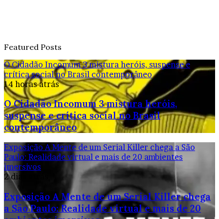
Featured Posts
O Cidadão Incomum 3 mistura heróis, suspense e
crítica social no Brasil contemporâneo
14 horas atrás
O Cidadão Incomum 3 mistura heróis,
suspense e crítica social no Brasil
contemporâneo
Exposição A Mente de um Serial Killer chega a São
Paulo: Realidade virtual e mais de 20 ambientes
imersivos
2 dias atrás
Exposição A Mente de um Serial Killer chega
a São Paulo: Realidade virtual e mais de 20