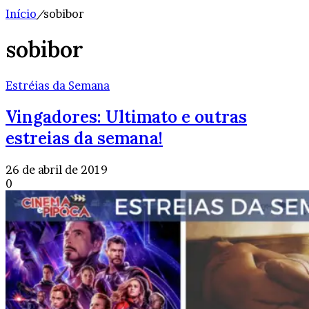
Início
/
sobibor
sobibor
Estréias da Semana
Vingadores: Ultimato e outras
estreias da semana!
26 de abril de 2019
0