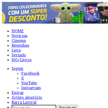
HOME
Notícias
Cinema
Resenhas
Lista
Seriado
HQ/Livros
Seguir
Facebook
X
YouTube
Instagram
Entrar
Artigo aleatório
Barra Lateral
Procurar por