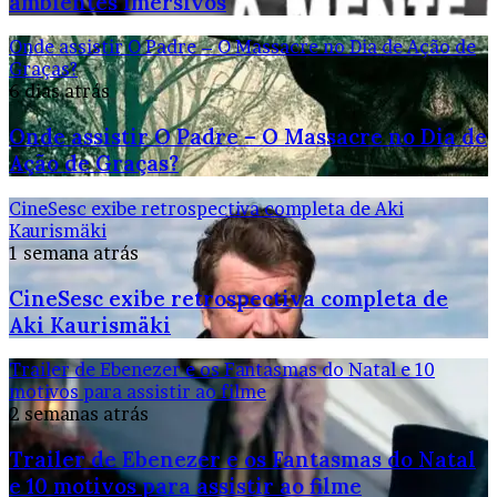
ambientes imersivos
Onde assistir O Padre – O Massacre no Dia de Ação de
Graças?
6 dias atrás
Onde assistir O Padre – O Massacre no Dia de
Ação de Graças?
CineSesc exibe retrospectiva completa de Aki
Kaurismäki
1 semana atrás
CineSesc exibe retrospectiva completa de
Aki Kaurismäki
Trailer de Ebenezer e os Fantasmas do Natal e 10
motivos para assistir ao filme
2 semanas atrás
Trailer de Ebenezer e os Fantasmas do Natal
e 10 motivos para assistir ao filme