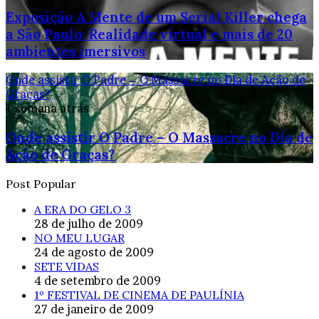
Exposição A Mente de um Serial Killer chega
a São Paulo: Realidade virtual e mais de 20
ambientes imersivos
Onde assistir O Padre – O Massacre no Dia de Ação de
Graças?
1 semana atrás
Onde assistir O Padre – O Massacre no Dia de
Ação de Graças?
Post Popular
A ERA DO GELO 3
28 de julho de 2009
NO MEU LUGAR
24 de agosto de 2009
SETE VIDAS
4 de setembro de 2009
1º FESTIVAL DE CINEMA DE PAULÍNIA
27 de janeiro de 2009