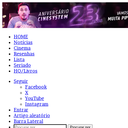
HOME
Notícias
Cinema
Resenhas
Lista
Seriado
HQ/Livros
Seguir
Facebook
X
YouTube
Instagram
Entrar
Artigo aleatório
Barra Lateral
Procurar por