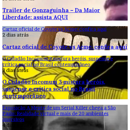
Trailer de Gonzaguinha – Da Maior
Liberdade: assista AQUI
Cartaz oficial de Coyote vs Acme: confira aqui
2 dias atrás
Cartaz oficial de Coyote vs Acme: confira aqui
O Cidadão Incomum 3 mistura heróis, suspense e
crítica social no Brasil contemporâneo
3 dias atrás
O Cidadão Incomum 3 mistura heróis,
suspense e crítica social no Brasil
contemporâneo
Exposição A Mente de um Serial Killer chega a São
Paulo: Realidade virtual e mais de 20 ambientes
imersivos
4 dias atrás