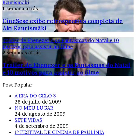
Kaurismäki
1 semana atrás
CineSesc exibe retrospectiva completa de
Aki Kaurismäki
Trailer de Ebenezer e os Fantasmas do Natal e 10
motivos para assistir ao filme
2 semanas atrás
Trailer de Ebenezer e os Fantasmas do Natal
e 10 motivos para assistir ao filme
Post Popular
A ERA DO GELO 3
28 de julho de 2009
NO MEU LUGAR
24 de agosto de 2009
SETE VIDAS
4 de setembro de 2009
1º FESTIVAL DE CINEMA DE PAULÍNIA