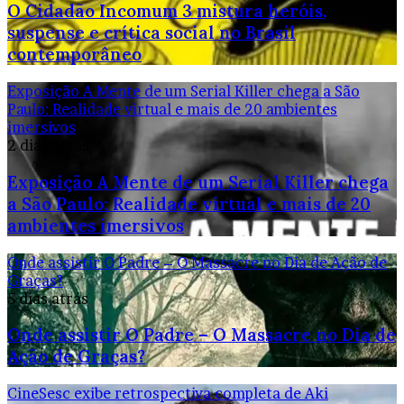
O Cidadão Incomum 3 mistura heróis,
suspense e crítica social no Brasil
contemporâneo
Exposição A Mente de um Serial Killer chega a São
Paulo: Realidade virtual e mais de 20 ambientes
imersivos
2 dias atrás
Exposição A Mente de um Serial Killer chega
a São Paulo: Realidade virtual e mais de 20
ambientes imersivos
Onde assistir O Padre – O Massacre no Dia de Ação de
Graças?
5 dias atrás
Onde assistir O Padre – O Massacre no Dia de
Ação de Graças?
CineSesc exibe retrospectiva completa de Aki