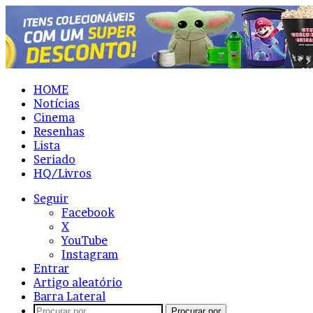
HOME
Notícias
Cinema
Resenhas
Lista
Seriado
HQ/Livros
Seguir
Facebook
X
YouTube
Instagram
Entrar
Artigo aleatório
Barra Lateral
Procurar por