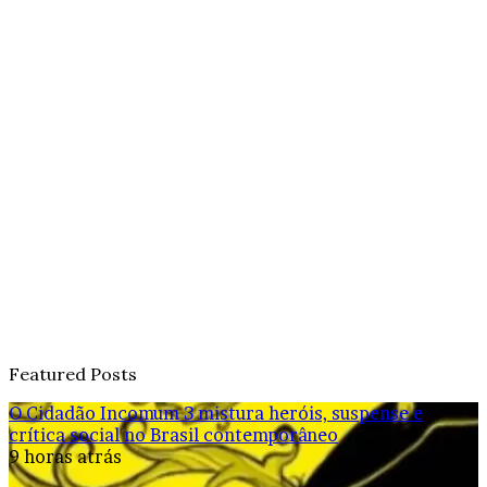
Featured Posts
O Cidadão Incomum 3 mistura heróis, suspense e
crítica social no Brasil contemporâneo
9 horas atrás