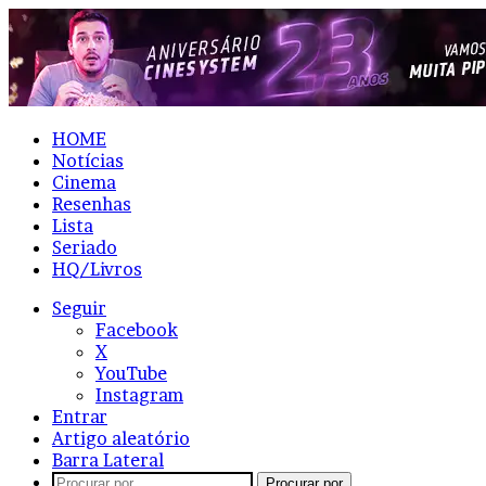
HOME
Notícias
Cinema
Resenhas
Lista
Seriado
HQ/Livros
Seguir
Facebook
X
YouTube
Instagram
Entrar
Artigo aleatório
Barra Lateral
Procurar por