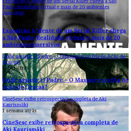
Exposição A Mente de um Serial Killer chega a São
Paulo: Realidade virtual e mais de 20 ambientes
imersivos
2 dias atrás
Exposição A Mente de um Serial Killer chega
a São Paulo: Realidade virtual e mais de 20
ambientes imersivos
Onde assistir O Padre – O Massacre no Dia de Ação de
Graças?
6 dias atrás
Onde assistir O Padre – O Massacre no Dia de
Ação de Graças?
CineSesc exibe retrospectiva completa de Aki
Kaurismäki
1 semana atrás
CineSesc exibe retrospectiva completa de
Aki Kaurismäki