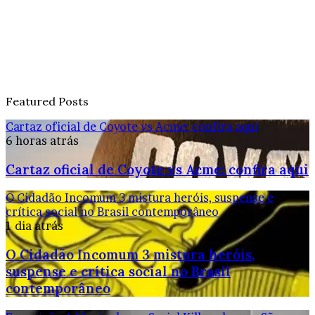
Featured Posts
Cartaz oficial de Coyote vs Acme: confira aqui
6 horas atrás
Cartaz oficial de Coyote vs Acme: confira aqui
O Cidadão Incomum 3 mistura heróis, suspense e
crítica social no Brasil contemporâneo
1 dia atrás
O Cidadão Incomum 3 mistura heróis,
suspense e crítica social no Brasil
contemporâneo