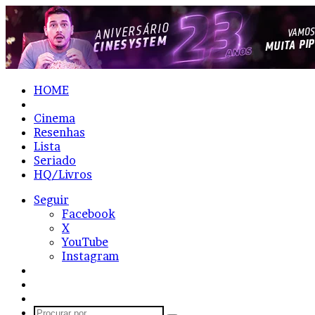
HOME
Notícias
Cinema
Resenhas
Lista
Seriado
HQ/Livros
Seguir
Facebook
X
YouTube
Instagram
Entrar
Artigo
aleatório
Barra
Lateral