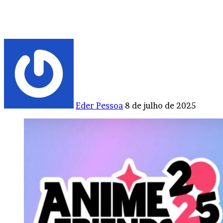
Mande
um
e-
mail
Eder Pessoa
8 de julho de 2025