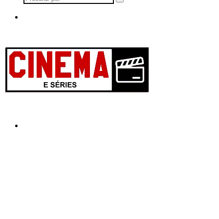
Procurar
por
Menu
Procurar
por