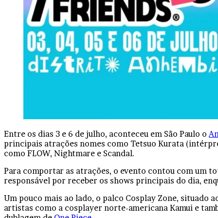
Facebook
X
Linkedin
Tumblr
Pinterest
Reddit
VK
OK
Pocket
Entre os dias 3 e 6 de julho, aconteceu em São Paulo o
An
principais atrações nomes como Tetsuo Kurata (intérpr
como FLOW, Nightmare e Scandal.
Para comportar as atrações, o evento contou com um tot
responsável por receber os shows principais do dia, enq
Um pouco mais ao lado, o palco Cosplay Zone, situado 
artistas como a cosplayer norte-americana Kamui e tam
dublagem de
One Piece
.