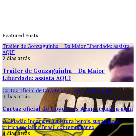
Featured Posts
Trailer de Gonzaguinha – Da Maior Liberdade: assista
AQUI
2 dias atrás
Trailer de Gonzaguinha – Da Maior
Liberdade: assista AQUI
Cartaz oficial de Coyote vs Acme: confira aqui
3 dias atrás
Cartaz oficial de Coyote vs Acme: confira aqui
O Cidadão Incomum 3 mistura heróis, suspense e
crítica social no Brasil contemporâneo
4 dias atrás