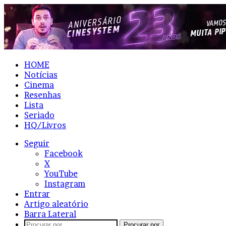
HOME
Notícias
Cinema
Resenhas
Lista
Seriado
HQ/Livros
Seguir
Facebook
X
YouTube
Instagram
Entrar
Artigo aleatório
Barra Lateral
Procurar por