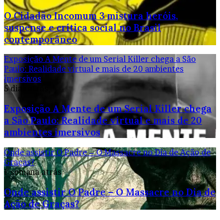
O Cidadão Incomum 3 mistura heróis,
suspense e crítica social no Brasil
contemporâneo
Exposição A Mente de um Serial Killer chega a São
Paulo: Realidade virtual e mais de 20 ambientes
imersivos
5 dias atrás
Exposição A Mente de um Serial Killer chega
a São Paulo: Realidade virtual e mais de 20
ambientes imersivos
Onde assistir O Padre – O Massacre no Dia de Ação de
Graças?
1 semana atrás
Onde assistir O Padre – O Massacre no Dia de
Ação de Graças?