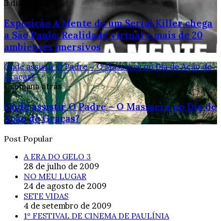
3 dias atrás
Exposição A Mente de um Serial Killer chega
a São Paulo: Realidade virtual e mais de 20
ambientes imersivos
Onde assistir O Padre – O Massacre no Dia de Ação de
Graças?
1 semana atrás
Onde assistir O Padre – O Massacre no Dia de
Ação de Graças?
Post Popular
A ERA DO GELO 3
28 de julho de 2009
NO MEU LUGAR
24 de agosto de 2009
SETE VIDAS
4 de setembro de 2009
1º FESTIVAL DE CINEMA DE PAULÍNIA