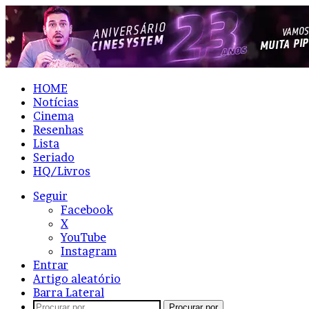
HOME
Notícias
Cinema
Resenhas
Lista
Seriado
HQ/Livros
Seguir
Facebook
X
YouTube
Instagram
Entrar
Artigo aleatório
Barra Lateral
Procurar por