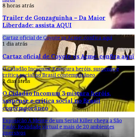
8 horas atrás
Trailer de Gonzaguinha – Da Maior
Liberdade: assista AQUI
Cartaz oficial de Coyote vs Acme: confira aqui
1 dia atrás
Cartaz oficial de Coyote vs Acme: confira aqui
O Cidadão Incomum 3 mistura heróis, suspense e
crítica social no Brasil contemporâneo
2 dias atrás
O Cidadão Incomum 3 mistura heróis,
suspense e crítica social no Brasil
contemporâneo
Exposição A Mente de um Serial Killer chega a São
Paulo: Realidade virtual e mais de 20 ambientes
imersivos