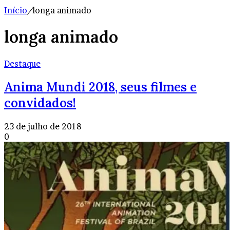
Início
/
longa animado
longa animado
Destaque
Anima Mundi 2018, seus filmes e
convidados!
23 de julho de 2018
0