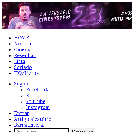
HOME
Notícias
Cinema
Resenhas
Lista
Seriado
HQ/Livros
Seguir
Facebook
X
YouTube
Instagram
Entrar
Artigo aleatório
Barra Lateral
Procurar por