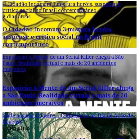
O Cidadão Incomum 3 mistura heróis, suspense e
crítica social no Brasil contemporâneo
2 dias atrás
O Cidadão Incomum 3 mistura heróis,
suspense e crítica social no Brasil
contemporâneo
Exposição A Mente de um Serial Killer chega a São
Paulo: Realidade virtual e mais de 20 ambientes
imersivos
3 dias atrás
Exposição A Mente de um Serial Killer chega
a São Paulo: Realidade virtual e mais de 20
ambientes imersivos
Onde assistir O Padre – O Massacre no Dia de Ação de
Graças?
7 dias atrás