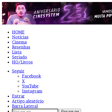
HOME
Notícias
Cinema
Resenhas
Lista
Seriado
HQ/Livros
Seguir
Facebook
X
YouTube
Instagram
Entrar
Artigo aleatório
Barra Lateral
Procurar por