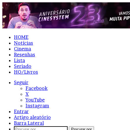
HOME
Notícias
Cinema
Resenhas
Lista
Seriado
HQ/Livros
Seguir
Facebook
X
YouTube
Instagram
Entrar
Artigo aleatório
Barra Lateral
Procurar por