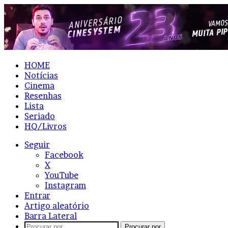
HOME
Notícias
Cinema
Resenhas
Lista
Seriado
HQ/Livros
Seguir
Facebook
X
YouTube
Instagram
Entrar
Artigo aleatório
Barra Lateral
Procurar por