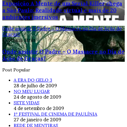
Exposição A Mente de um Serial Killer chega
a São Paulo: Realidade virtual e mais de 20
ambientes imersivos
Onde assistir O Padre – O Massacre no Dia de Ação de
Graças?
1 semana atrás
Onde assistir O Padre – O Massacre no Dia de
Ação de Graças?
Post Popular
A ERA DO GELO 3
28 de julho de 2009
NO MEU LUGAR
24 de agosto de 2009
SETE VIDAS
4 de setembro de 2009
1º FESTIVAL DE CINEMA DE PAULÍNIA
27 de janeiro de 2009
REDE DE MENTIRAS