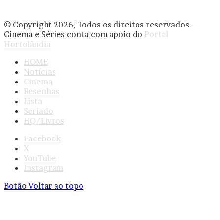
© Copyright 2026, Todos os direitos reservados.
Cinema e Séries conta com apoio do
Portal
Hortolândia
HOME
Notícias
Cinema
Resenhas
Lista
Seriado
HQ/Livros
Facebook
X
YouTube
Instagram
Botão Voltar ao topo