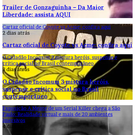
Trailer de Gonzaguinha – Da Maior
Liberdade: assista AQUI
Cartaz oficial de Coyote vs Acme: confira aqui
2 dias atrás
Cartaz oficial de Coyote vs Acme: confira aqui
O Cidadão Incomum 3 mistura heróis, suspense e
crítica social no Brasil contemporâneo
3 dias atrás
O Cidadão Incomum 3 mistura heróis,
suspense e crítica social no Brasil
contemporâneo
Exposição A Mente de um Serial Killer chega a São
Paulo: Realidade virtual e mais de 20 ambientes
imersivos
4 dias atrás