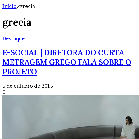
Início
/
grecia
grecia
Destaque
E-SOCIAL | DIRETORA DO CURTA
METRAGEM GREGO FALA SOBRE O
PROJETO
5 de outubro de 2015
0