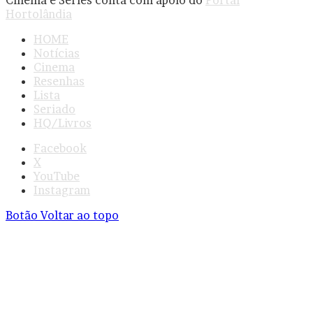
Hortolândia
HOME
Notícias
Cinema
Resenhas
Lista
Seriado
HQ/Livros
Facebook
X
YouTube
Instagram
Botão Voltar ao topo