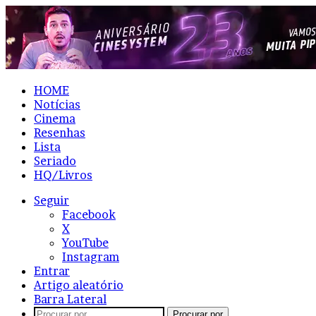
HOME
Notícias
Cinema
Resenhas
Lista
Seriado
HQ/Livros
Seguir
Facebook
X
YouTube
Instagram
Entrar
Artigo aleatório
Barra Lateral
Procurar por