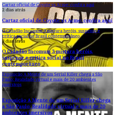
Cartaz oficial de Coyote vs Acme: confira aqui
2 dias atrás
Cartaz oficial de Coyote vs Acme: confira aqui
O Cidadão Incomum 3 mistura heróis, suspense e
crítica social no Brasil contemporâneo
3 dias atrás
O Cidadão Incomum 3 mistura heróis,
suspense e crítica social no Brasil
contemporâneo
Exposição A Mente de um Serial Killer chega a São
Paulo: Realidade virtual e mais de 20 ambientes
imersivos
4 dias atrás
Exposição A Mente de um Serial Killer chega
a São Paulo: Realidade virtual e mais de 20
ambientes imersivos