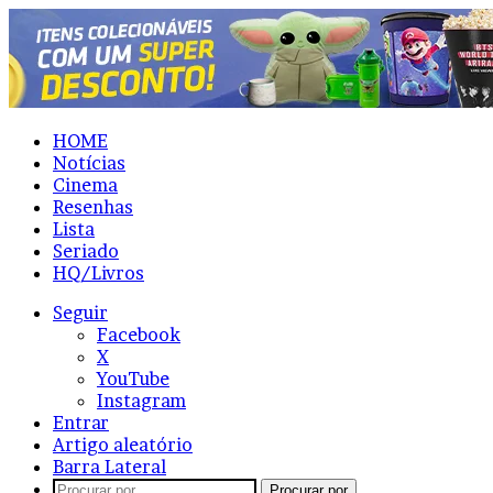
HOME
Notícias
Cinema
Resenhas
Lista
Seriado
HQ/Livros
Seguir
Facebook
X
YouTube
Instagram
Entrar
Artigo aleatório
Barra Lateral
Procurar por