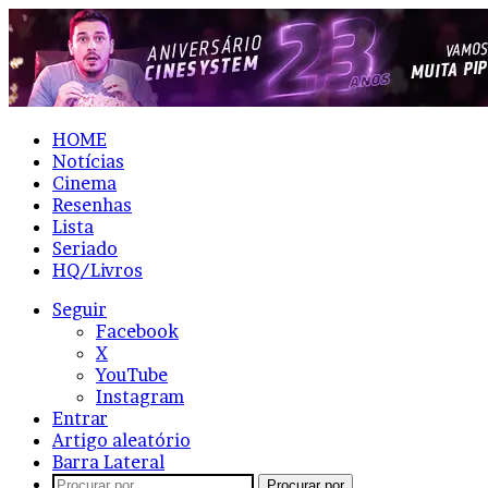
HOME
Notícias
Cinema
Resenhas
Lista
Seriado
HQ/Livros
Seguir
Facebook
X
YouTube
Instagram
Entrar
Artigo aleatório
Barra Lateral
Procurar por