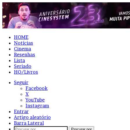
HOME
Notícias
Cinema
Resenhas
Lista
Seriado
HQ/Livros
Seguir
Facebook
X
YouTube
Instagram
Entrar
Artigo aleatório
Barra Lateral
Procurar por