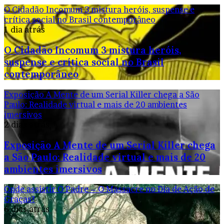
O Cidadão Incomum 3 mistura heróis, suspense e
crítica social no Brasil contemporâneo
1 dia atrás
O Cidadão Incomum 3 mistura heróis,
suspense e crítica social no Brasil
contemporâneo
Exposição A Mente de um Serial Killer chega a São
Paulo: Realidade virtual e mais de 20 ambientes
imersivos
2 dias atrás
Exposição A Mente de um Serial Killer chega
a São Paulo: Realidade virtual e mais de 20
ambientes imersivos
Onde assistir O Padre – O Massacre no Dia de Ação de
Graças?
6 dias atrás