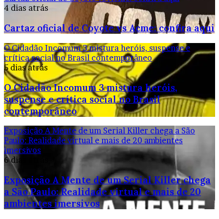
4 dias atrás
Cartaz oficial de Coyote vs Acme: confira aqui
O Cidadão Incomum 3 mistura heróis, suspense e
crítica social no Brasil contemporâneo
5 dias atrás
O Cidadão Incomum 3 mistura heróis,
suspense e crítica social no Brasil
contemporâneo
Exposição A Mente de um Serial Killer chega a São
Paulo: Realidade virtual e mais de 20 ambientes
imersivos
6 dias atrás
Exposição A Mente de um Serial Killer chega
a São Paulo: Realidade virtual e mais de 20
ambientes imersivos