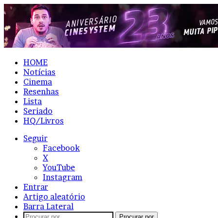
HOME
Notícias
Cinema
Resenhas
Lista
Seriado
HQ/Livros
Seguir
Facebook
X
YouTube
Instagram
Entrar
Artigo aleatório
Barra Lateral
Procurar por