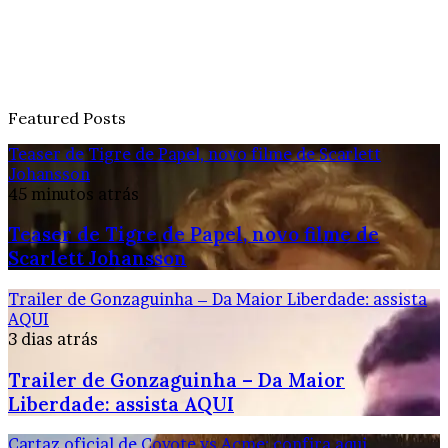
Featured Posts
Teaser de Tigre de Papel, novo filme de Scarlett
Johansson
45 minutos atrás
Teaser de Tigre de Papel, novo filme de
Scarlett Johansson
Trailer de Gonzaguinha – Da Maior Liberdade: assista
AQUI
3 dias atrás
Trailer de Gonzaguinha – Da Maior
Liberdade: assista AQUI
Cartaz oficial de Coyote vs Acme: confira aqui