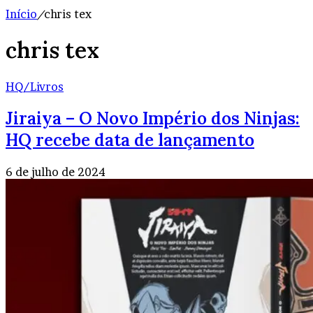
Início
/
chris tex
chris tex
HQ/Livros
Jiraiya – O Novo Império dos Ninjas:
HQ recebe data de lançamento
6 de julho de 2024