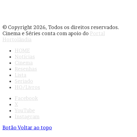
© Copyright 2026, Todos os direitos reservados.
Cinema e Séries conta com apoio do
Portal
Hortolândia
HOME
Notícias
Cinema
Resenhas
Lista
Seriado
HQ/Livros
Facebook
X
YouTube
Instagram
Botão Voltar ao topo