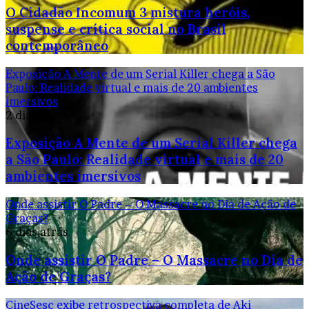
O Cidadão Incomum 3 mistura heróis,
suspense e crítica social no Brasil
contemporâneo
Exposição A Mente de um Serial Killer chega a São
Paulo: Realidade virtual e mais de 20 ambientes
imersivos
2 dias atrás
Exposição A Mente de um Serial Killer chega
a São Paulo: Realidade virtual e mais de 20
ambientes imersivos
Onde assistir O Padre – O Massacre no Dia de Ação de
Graças?
6 dias atrás
Onde assistir O Padre – O Massacre no Dia de
Ação de Graças?
CineSesc exibe retrospectiva completa de Aki