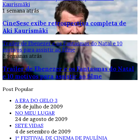
Kaurismäki
1 semana atrás
CineSesc exibe retrospectiva completa de
Aki Kaurismäki
Trailer de Ebenezer e os Fantasmas do Natal e 10
motivos para assistir ao filme
2 semanas atrás
Trailer de Ebenezer e os Fantasmas do Natal
e 10 motivos para assistir ao filme
Post Popular
A ERA DO GELO 3
28 de julho de 2009
NO MEU LUGAR
24 de agosto de 2009
SETE VIDAS
4 de setembro de 2009
1º FESTIVAL DE CINEMA DE PAULÍNIA