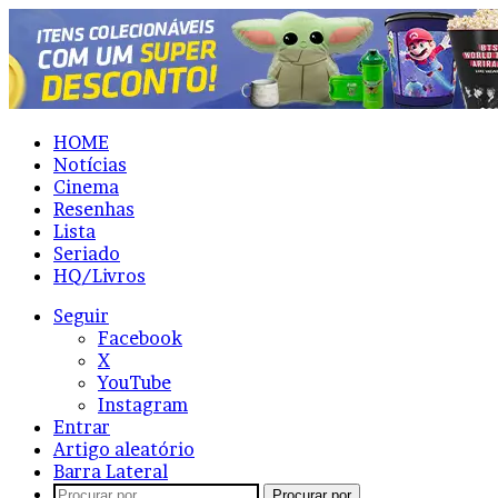
HOME
Notícias
Cinema
Resenhas
Lista
Seriado
HQ/Livros
Seguir
Facebook
X
YouTube
Instagram
Entrar
Artigo aleatório
Barra Lateral
Procurar por