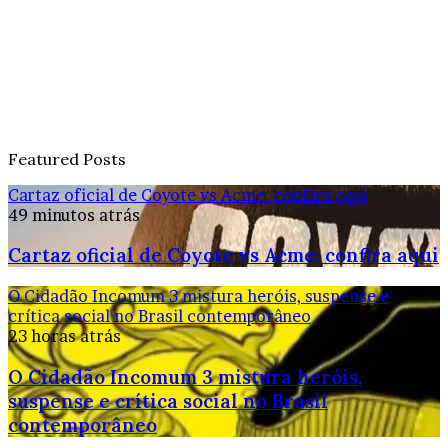
Featured Posts
Cartaz oficial de Coyote vs Acme: confira aqui
49 minutos atrás
Cartaz oficial de Coyote vs Acme: confira aqui
O Cidadão Incomum 3 mistura heróis, suspense e
crítica social no Brasil contemporâneo
23 horas atrás
O Cidadão Incomum 3 mistura heróis,
suspense e crítica social no Brasil
contemporâneo