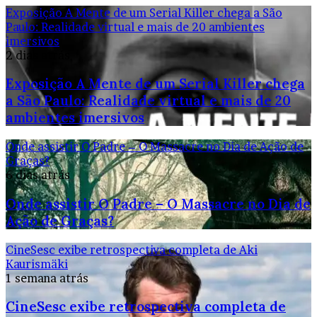
Exposição A Mente de um Serial Killer chega a São
Paulo: Realidade virtual e mais de 20 ambientes
imersivos
2 dias atrás
Exposição A Mente de um Serial Killer chega
a São Paulo: Realidade virtual e mais de 20
ambientes imersivos
Onde assistir O Padre – O Massacre no Dia de Ação de
Graças?
6 dias atrás
Onde assistir O Padre – O Massacre no Dia de
Ação de Graças?
CineSesc exibe retrospectiva completa de Aki
Kaurismäki
1 semana atrás
CineSesc exibe retrospectiva completa de