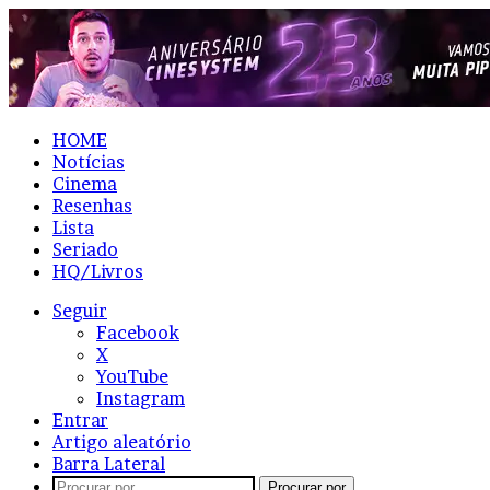
HOME
Notícias
Cinema
Resenhas
Lista
Seriado
HQ/Livros
Seguir
Facebook
X
YouTube
Instagram
Entrar
Artigo aleatório
Barra Lateral
Procurar por