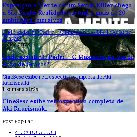
Exposição A Mente de um Serial Killer chega
a São Paulo: Realidade virtual e mais de 20
ambientes imersivos
Onde assistir O Padre – O Massacre no Dia de Ação de
Graças?
6 dias atrás
Onde assistir O Padre – O Massacre no Dia de
Ação de Graças?
CineSesc exibe retrospectiva completa de Aki
Kaurismäki
1 semana atrás
CineSesc exibe retrospectiva completa de
Aki Kaurismäki
Post Popular
A ERA DO GELO 3