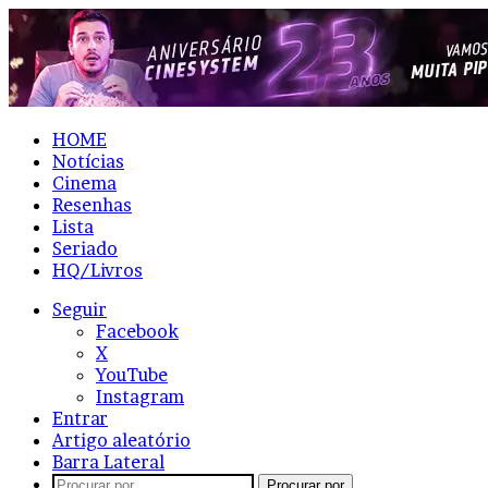
HOME
Notícias
Cinema
Resenhas
Lista
Seriado
HQ/Livros
Seguir
Facebook
X
YouTube
Instagram
Entrar
Artigo aleatório
Barra Lateral
Procurar por