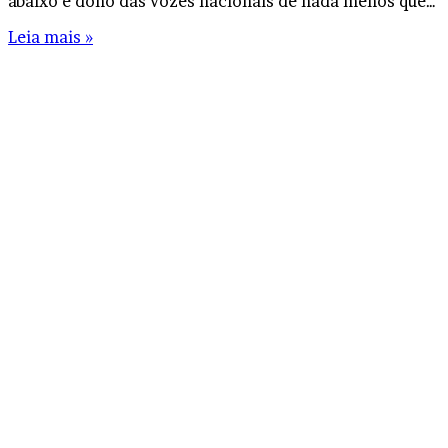
abaixo é dono das vozes nacionais de nada menos que…
Leia mais »