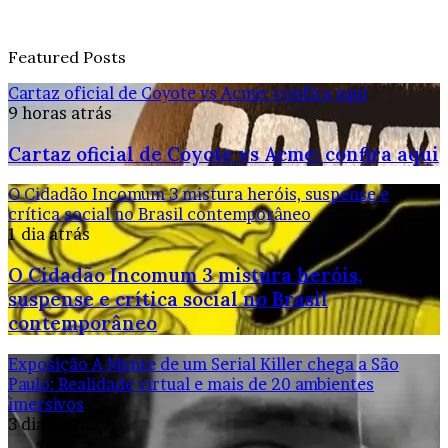
Featured Posts
Cartaz oficial de Coyote vs Acme: confira aqui
9 horas atrás
Cartaz oficial de Coyote vs Acme: confira aqui
O Cidadão Incomum 3 mistura heróis, suspense e
crítica social no Brasil contemporâneo
1 dia atrás
O Cidadão Incomum 3 mistura heróis,
suspense e crítica social no Brasil
contemporâneo
Exposição A Mente de um Serial Killer chega a São
Paulo: Realidade virtual e mais de 20 ambientes
imersivos
3 dias atrás