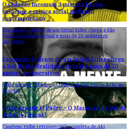
O Cidadão Incomum 3 mistura heróis,
suspense e crítica social no Brasil
contemporâneo
Exposição A Mente de um Serial Killer chega a São
Paulo: Realidade virtual e mais de 20 ambientes
imersivos
1 dia atrás
Exposição A Mente de um Serial Killer chega
a São Paulo: Realidade virtual e mais de 20
ambientes imersivos
Onde assistir O Padre – O Massacre no Dia de Ação de
Graças?
5 dias atrás
Onde assistir O Padre – O Massacre no Dia de
Ação de Graças?
CineSesc exibe retrospectiva completa de Aki