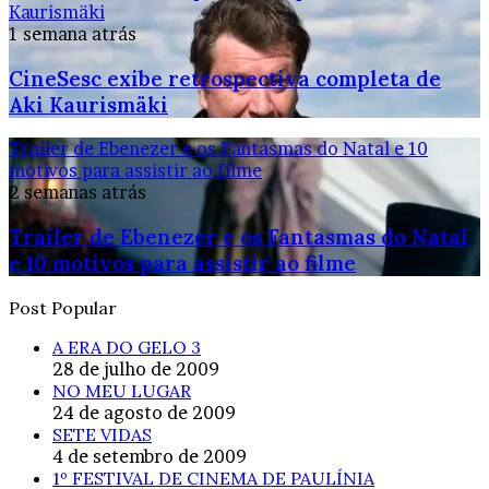
Kaurismäki
1 semana atrás
CineSesc exibe retrospectiva completa de
Aki Kaurismäki
Trailer de Ebenezer e os Fantasmas do Natal e 10
motivos para assistir ao filme
2 semanas atrás
Trailer de Ebenezer e os Fantasmas do Natal
e 10 motivos para assistir ao filme
Post Popular
A ERA DO GELO 3
28 de julho de 2009
NO MEU LUGAR
24 de agosto de 2009
SETE VIDAS
4 de setembro de 2009
1º FESTIVAL DE CINEMA DE PAULÍNIA