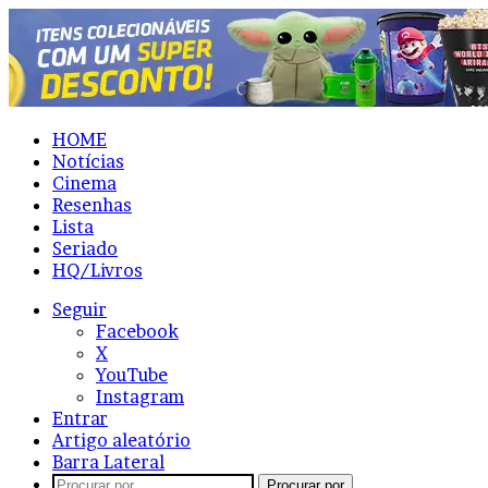
HOME
Notícias
Cinema
Resenhas
Lista
Seriado
HQ/Livros
Seguir
Facebook
X
YouTube
Instagram
Entrar
Artigo aleatório
Barra Lateral
Procurar por