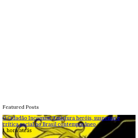
Featured Posts
O Cidadão Incomum 3 mistura heróis, suspense e
crítica social no Brasil contemporâneo
1 hora atrás