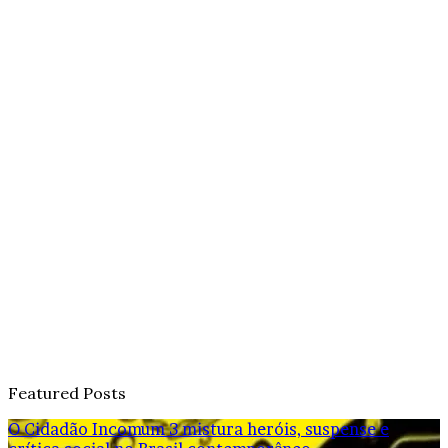
Featured Posts
O Cidadão Incomum 3 mistura heróis, suspense e