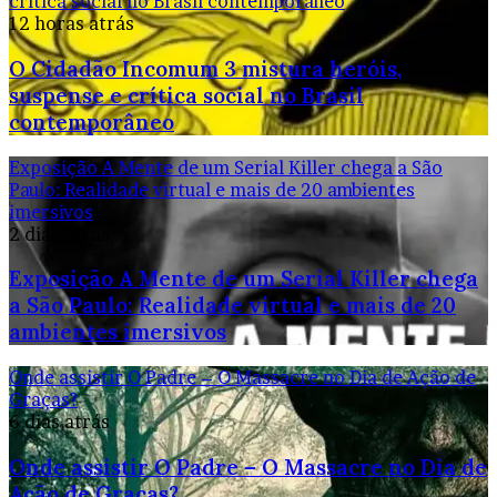
crítica social no Brasil contemporâneo
12 horas atrás
O Cidadão Incomum 3 mistura heróis,
suspense e crítica social no Brasil
contemporâneo
Exposição A Mente de um Serial Killer chega a São
Paulo: Realidade virtual e mais de 20 ambientes
imersivos
2 dias atrás
Exposição A Mente de um Serial Killer chega
a São Paulo: Realidade virtual e mais de 20
ambientes imersivos
Onde assistir O Padre – O Massacre no Dia de Ação de
Graças?
6 dias atrás
Onde assistir O Padre – O Massacre no Dia de
Ação de Graças?