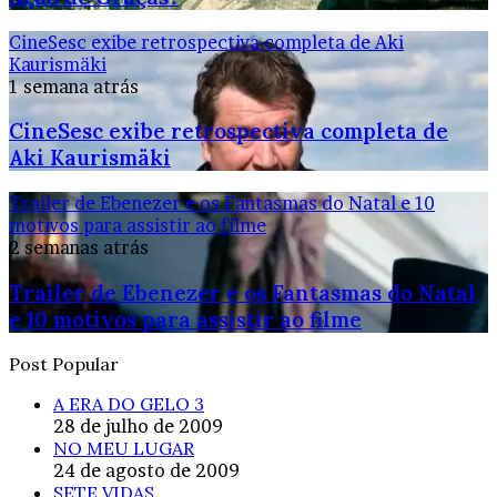
CineSesc exibe retrospectiva completa de Aki
Kaurismäki
1 semana atrás
CineSesc exibe retrospectiva completa de
Aki Kaurismäki
Trailer de Ebenezer e os Fantasmas do Natal e 10
motivos para assistir ao filme
2 semanas atrás
Trailer de Ebenezer e os Fantasmas do Natal
e 10 motivos para assistir ao filme
Post Popular
A ERA DO GELO 3
28 de julho de 2009
NO MEU LUGAR
24 de agosto de 2009
SETE VIDAS