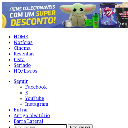
HOME
Notícias
Cinema
Resenhas
Lista
Seriado
HQ/Livros
Seguir
Facebook
X
YouTube
Instagram
Entrar
Artigo aleatório
Barra Lateral
Procurar por