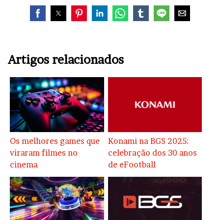
Artigos relacionados
Os melhores games que
Konami na BGS 2025:
viraram filmes no
celebração dos 30 anos
cinema
de eFootball