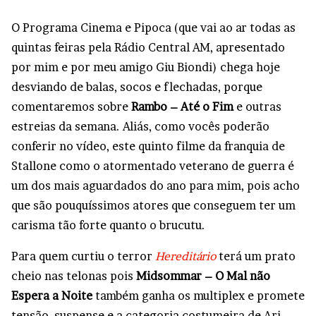
O Programa Cinema e Pipoca (que vai ao ar todas as
quintas feiras pela Rádio Central AM, apresentado
por mim e por meu amigo Giu Biondi) chega hoje
desviando de balas, socos e flechadas, porque
comentaremos sobre
Rambo – Até o Fim
e outras
estreias da semana. Aliás, como vocês poderão
conferir no vídeo, este quinto filme da franquia de
Stallone como o atormentado veterano de guerra é
um dos mais aguardados do ano para mim, pois acho
que são pouquíssimos atores que conseguem ter um
carisma tão forte quanto o brucutu.
Para quem curtiu o terror
Hereditário
terá um prato
cheio nas telonas pois
Midsommar – O Mal não
Espera a Noite
também ganha os multiplex e promete
tensão, suspense e a categoria costumeira de Ari