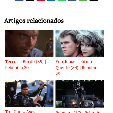
Artigos relacionados
Terror a Bordo (89) |
Footloose – Ritmo
Rebobina 30
Quente (84) | Rebobina
29
Top Gun – Ases
Robocop (87) | Rebonina