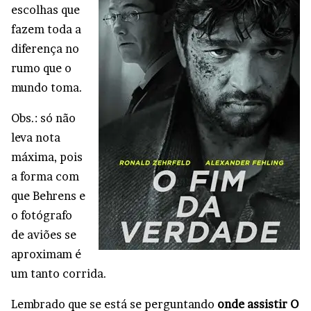
escolhas que
fazem toda a
diferença no
rumo que o
mundo toma.
Obs.: só não
leva nota
máxima, pois
a forma com
que Behrens e
o fotógrafo
de aviões se
aproximam é
um tanto corrida.
Lembrado que se está se perguntando
onde assistir O