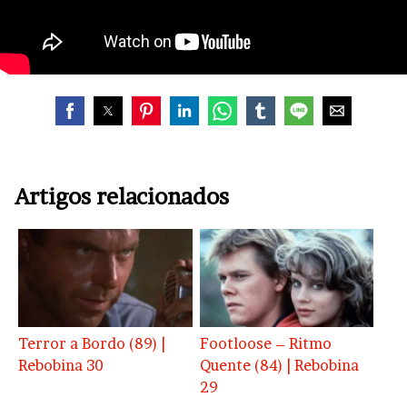
Artigos relacionados
Terror a Bordo (89) |
Footloose – Ritmo
Rebobina 30
Quente (84) | Rebobina
29