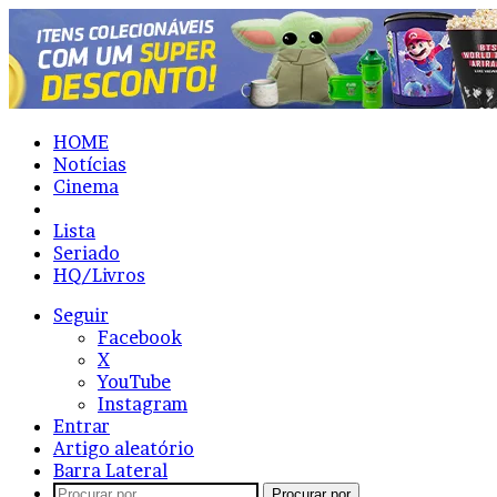
HOME
Notícias
Cinema
Resenhas
Lista
Seriado
HQ/Livros
Seguir
Facebook
X
YouTube
Instagram
Entrar
Artigo aleatório
Barra Lateral
Procurar por