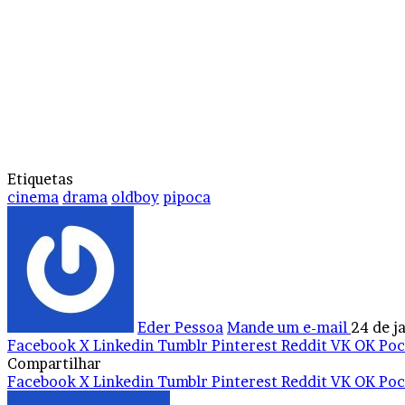
Etiquetas
cinema
drama
oldboy
pipoca
Eder Pessoa
Mande um e-mail
24 de j
Facebook
X
Linkedin
Tumblr
Pinterest
Reddit
VK
OK
Poc
Compartilhar
Facebook
X
Linkedin
Tumblr
Pinterest
Reddit
VK
OK
Poc