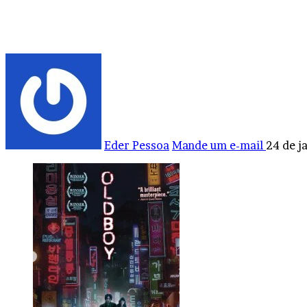
Eder Pessoa
Mande um e-mail
24 de j