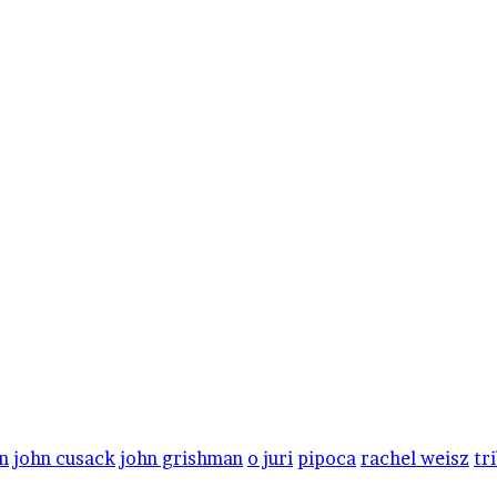
n
john cusack
john grishman
o juri
pipoca
rachel weisz
tr