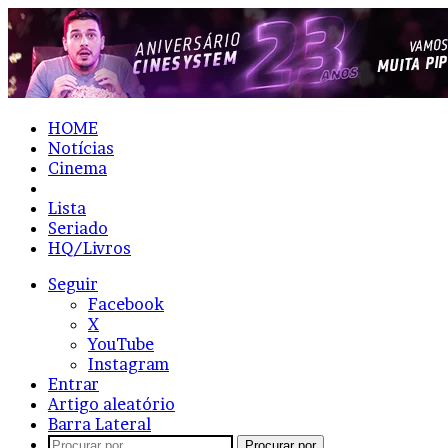
HOME
Notícias
Cinema
Resenhas
Lista
Seriado
HQ/Livros
Seguir
Facebook
X
YouTube
Instagram
Entrar
Artigo aleatório
Barra Lateral
Procurar por