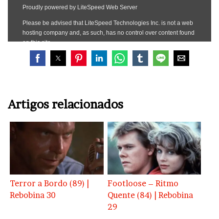
Artigos relacionados
Terror a Bordo (89) |
Footloose – Ritmo
Rebobina 30
Quente (84) | Rebobina
29