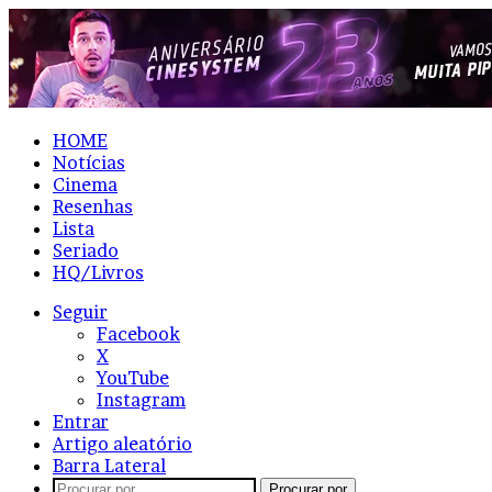
HOME
Notícias
Cinema
Resenhas
Lista
Seriado
HQ/Livros
Seguir
Facebook
X
YouTube
Instagram
Entrar
Artigo aleatório
Barra Lateral
Procurar por