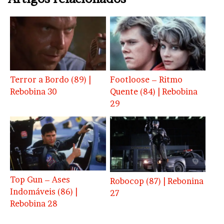
Terror a Bordo (89) |
Footloose – Ritmo
Rebobina 30
Quente (84) | Rebobina
29
Top Gun – Ases
Robocop (87) | Rebonina
Indomáveis (86) |
27
Rebobina 28