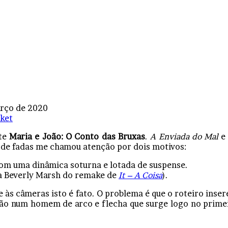
rço de 2020
ket
ste
Maria e João: O Conto das Bruxas
.
A Enviada do Mal
 de fadas me chamou atenção por dois motivos:
 com uma dinâmica soturna e lotada de suspense.
 (a Beverly Marsh do remake de
It – A Coisa
).
s câmeras isto é fato. O problema é que o roteiro inser
ão num homem de arco e flecha que surge logo no primei