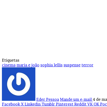
Etiquetas
cinema
maria e joão
sophia lellis
suspense
terror
Eder Pessoa
Mande um e-mail
4 de ma
Facebook
X
Linkedin
Tumblr
Pinterest
Reddit
VK
OK
Poc