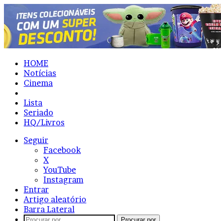
HOME
Notícias
Cinema
Resenhas
Lista
Seriado
HQ/Livros
Seguir
Facebook
X
YouTube
Instagram
Entrar
Artigo aleatório
Barra Lateral
Procurar por