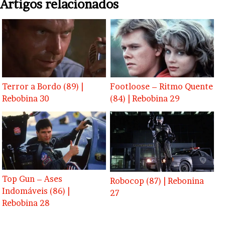
Artigos relacionados
Terror a Bordo (89) |
Footloose – Ritmo Quente
Rebobina 30
(84) | Rebobina 29
Top Gun – Ases
Robocop (87) | Rebonina
Indomáveis (86) |
27
Rebobina 28